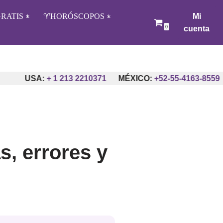
RATIS
♈️HORÓSCOPOS
Mi
0
cuenta
+ 1 213 2210371
MÉXICO:
+52-55-4163-8559
ARGENTI
s, errores y