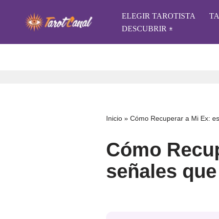
ELEGIR TAROTISTA
T
Saltar
DESCUBRIR
al
contenido
Inicio
»
Cómo Recuperar a Mi Ex: est
Cómo Recupe
señales que