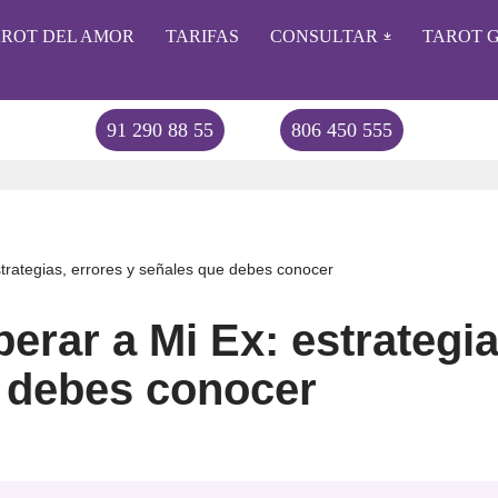
AROT DEL AMOR
TARIFAS
CONSULTAR
TAROT G
91 290 88 55
806 450 555
USA:
rategias, errores y señales que debes conocer
rar a Mi Ex: estrategia
 debes conocer