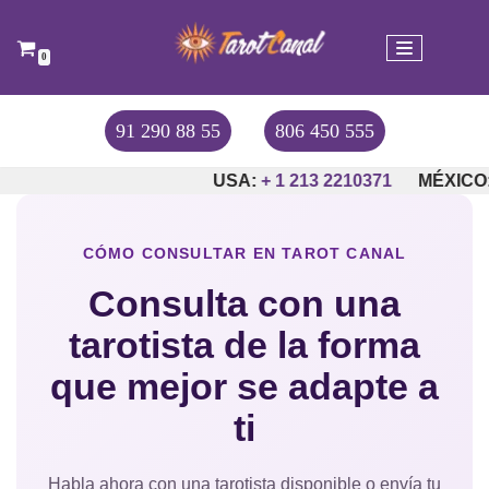
Saltar
0
al
contenido
91 290 88 55
806 450 555
USA:
+ 1 213 2210371
MÉXICO:
+
CÓMO CONSULTAR EN TAROT CANAL
Consulta con una
tarotista de la forma
que mejor se adapte a
ti
Habla ahora con una tarotista disponible o envía tu