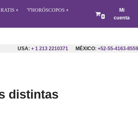
RATIS
♈️HORÓSCOPOS
Mi
0
cuenta
A:
+ 1 213 2210371
MÉXICO:
+52-55-4163-8559
ARGEN
s distintas