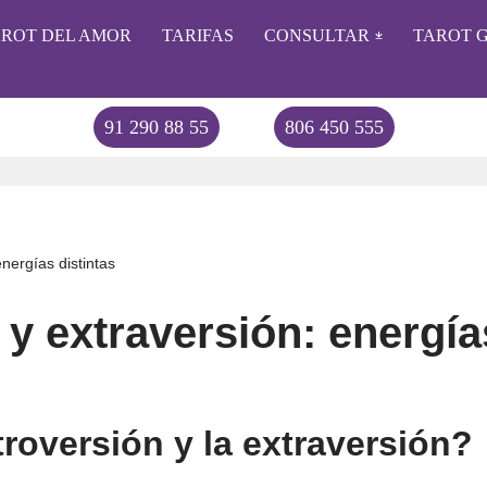
AROT DEL AMOR
TARIFAS
CONSULTAR
TAROT G
91 290 88 55
806 450 555
US
energías distintas
 y extraversión: energía
troversión y la extraversión?