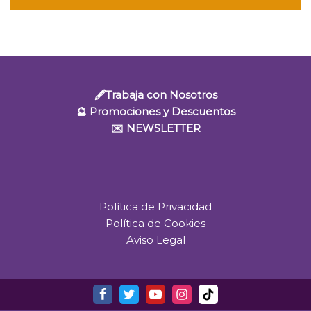
🖋️Trabaja con Nosotros
🔮 Promociones y Descuentos
✉️ NEWSLETTER
Política de Privacidad
Política de Cookies
Aviso Legal