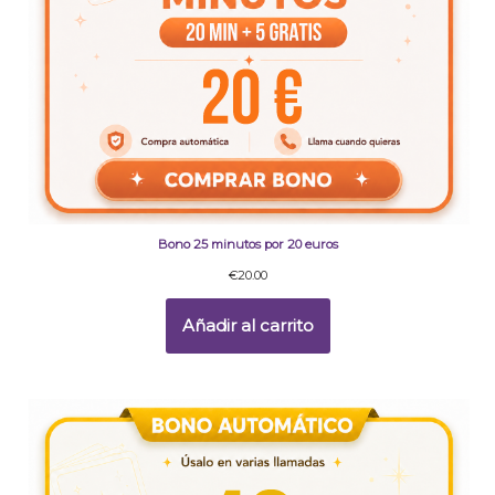
Bono 25 minutos por 20 euros
€
20.00
Añadir al carrito