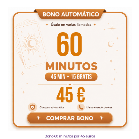
Bono 60 minutos por 45 euros