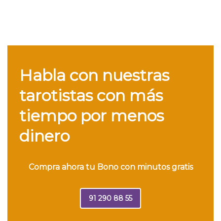
Habla con nuestras
tarotistas con más
tiempo por menos
dinero
Compra ahora tu Bono con minutos gratis
91 290 88 55