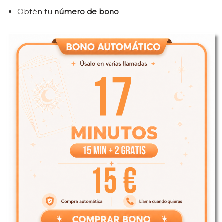
Obtén tu
número de bono