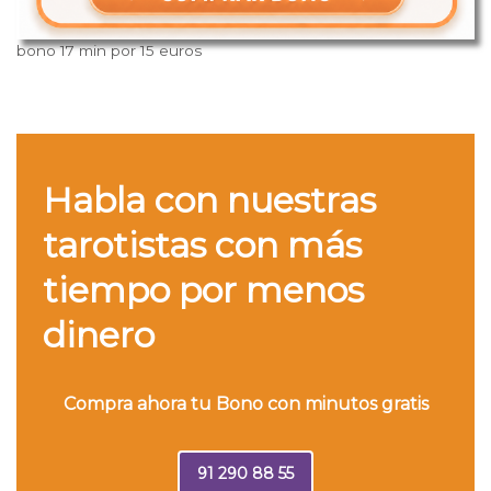
bono 17 min por 15 euros
Habla con nuestras
tarotistas con más
tiempo por menos
dinero
Compra ahora tu Bono con minutos gratis
91 290 88 55