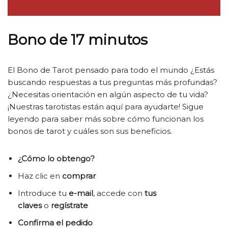
Bono de 17 minutos
El Bono de Tarot pensado para todo el mundo ¿Estás
buscando respuestas a tus preguntas más profundas?
¿Necesitas orientación en algún aspecto de tu vida?
¡Nuestras tarotistas están aquí para ayudarte! Sigue
leyendo para saber más sobre cómo funcionan los
bonos de tarot y cuáles son sus beneficios.
¿Cómo lo obtengo?
Haz clic en
comprar
Introduce tu
e-mail
, accede con
tus
claves
o
regístrate
Confirma el pedido