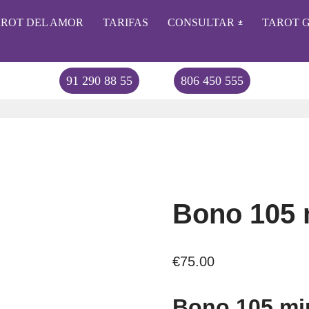
AROT DEL AMOR
TARIFAS
CONSULTAR
TAROT G
91 290 88 55
806 450 555
Bono 105 
€
75.00
Bono 105 mi