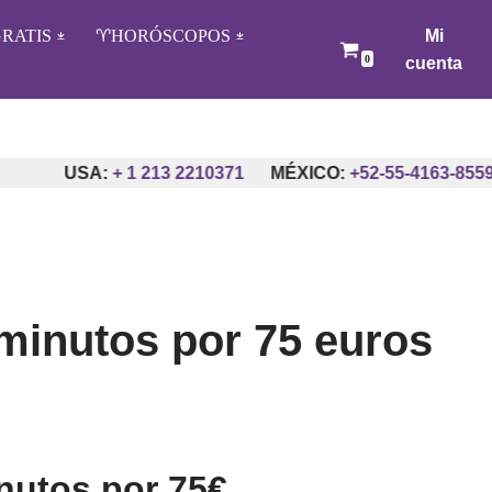
RATIS
♈️HORÓSCOPOS
Mi
0
cuenta
USA:
+ 1 213 2210371
MÉXICO:
+52-55-4163-8559
ARG
minutos por 75 euros
nutos por 75€