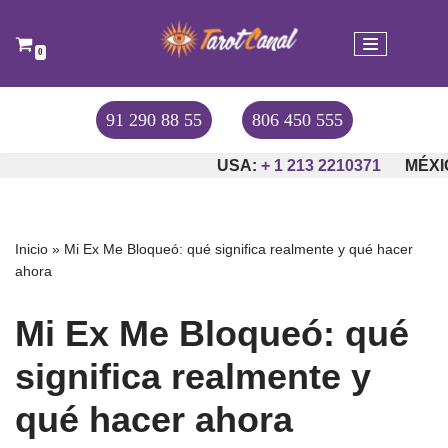
Saltar
0
al
contenido
91 290 88 55
806 450 555
USA:
+ 1 213 2210371
MÉXICO
Inicio
»
Mi Ex Me Bloqueó: qué significa realmente y qué hacer
ahora
Mi Ex Me Bloqueó: qué
significa realmente y
qué hacer ahora