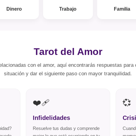
Dinero
Trabajo
Familia
Tarot del Amor
relacionadas con el amor, aquí encontrarás respuestas para
situación y dar el siguiente paso con mayor tranquilidad.
❤️‍🩹
💞
Infidelidades
Cris
nidad?
Resuelve tus dudas y comprende
Cuando
 puede
mejor lo que está ocurriendo en tu
moment