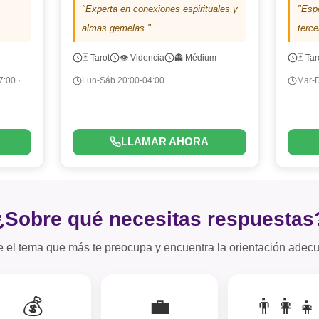
"Experta en conexiones espirituales y
"Espe
almas gemelas."
terce
🃏 Tarot
👁️ Videncia
👻 Médium
🃏 Tar
7:00 ·
Lun-Sáb 20:00-04:00
Mar-
LLAMAR AHORA
¿Sobre qué necesitas respuestas
e el tema que más te preocupa y encuentra la orientación adec
💰
💼
👨‍👩‍👧