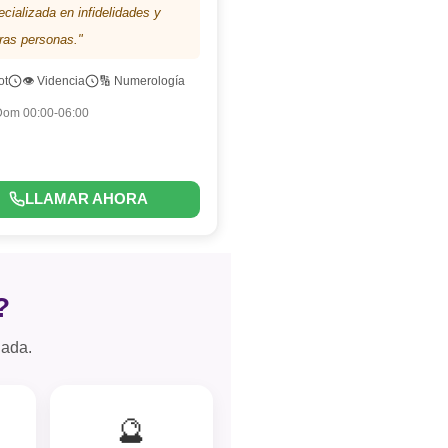
cializada en infidelidades y
ras personas."
ot
👁️ Videncia
🔢 Numerología
Dom 00:00-06:00
LLAMAR AHORA
?
uada.
🔮