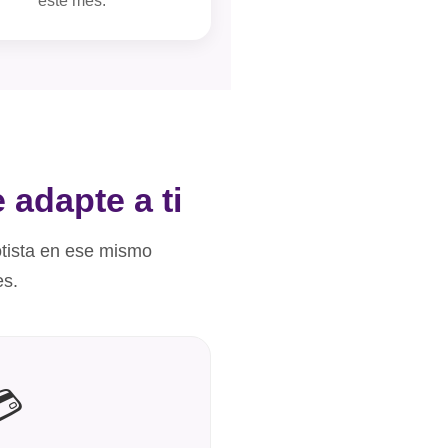
este mes.
 adapte a ti
otista en ese mismo
es.
