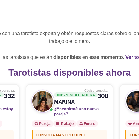
on una tarotista experta y obtén respuestas claras sobre el amo
trabajo o el dinero.
las tarotistas que están
disponibles en este momento
.
Ver t
Tarotistas disponibles ahora
 consulta:
Código consulta:
332
308
A
DISPONIBLE AHORA
MARINA
o estoy
¿Encontraré una nueva
pareja?
💞 Pareja
🏢 Trabajo
🔮 Futuro
❤️ Am
CONSULTA MÁS FRECUENTE:
CONS