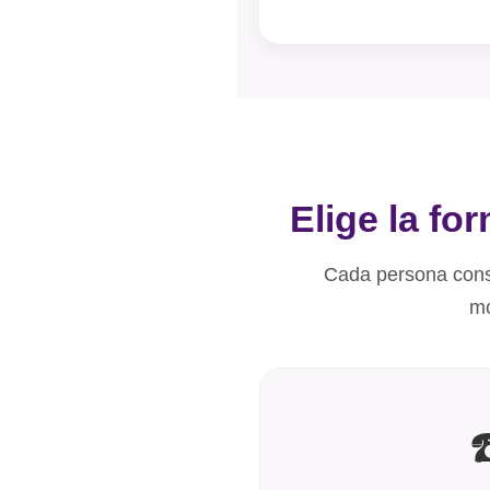
Elige la fo
Cada persona consu
mo