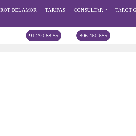
AROT DEL AMOR
TARIFAS
CONSULTAR
TAROT G
91 290 88 55
806 450 555