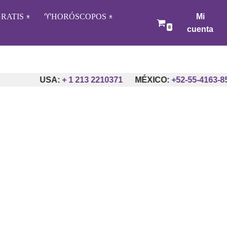
RATIS
♈️HORÓSCOPOS
Mi
0
cuenta
USA:
+ 1 213 2210371
MÉXICO:
+52-55-4163-8559
A