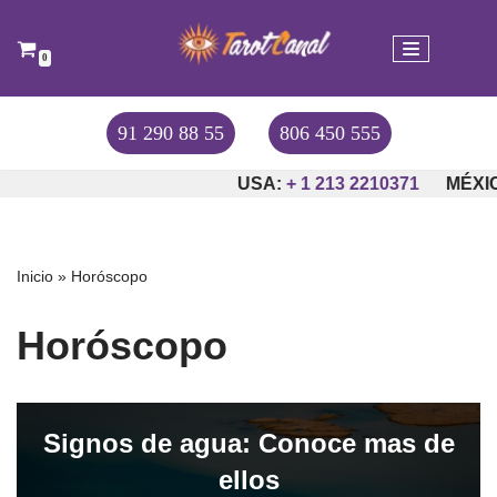
Saltar
0
al
contenido
91 290 88 55
806 450 555
USA:
+ 1 213 2210371
MÉXICO:
+
Inicio
»
Horóscopo
Horóscopo
Signos de agua: Conoce mas de
ellos