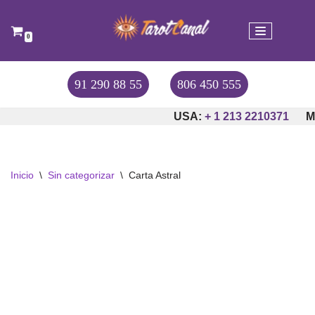
Saltar
0
al
contenido
91 290 88 55
806 450 555
USA:
+ 1 213 2210371
M
Inicio
\
Sin categorizar
\
Carta Astral