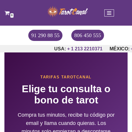
Saltar
0
al
contenido
91 290 88 55
806 450 555
USA:
+ 1 213 2210371
MÉXICO:
+52-
TARIFAS TAROTCANAL
Elige tu consulta o
bono de tarot
Compra tus minutos, recibe tu código por
email y llama cuando quieras. Los
minutos solo empiezan a descontarse