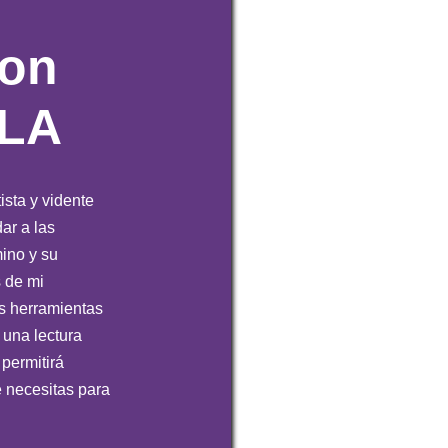
con
LA
ista y vidente
ar a las
ino y su
s de mi
as herramientas
 una lectura
 permitirá
e necesitas para