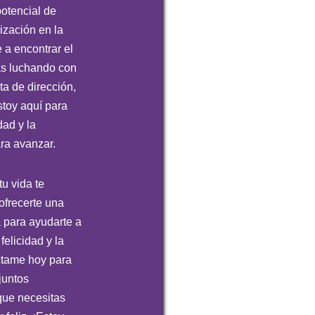
otencial de
lización en la
 a encontrar el
tás luchando con
lta de dirección,
toy aquí para
dad y la
ra avanzar.
u vida te
ofrecerte una
a para ayudarte a
felicidad y la
ctame hoy para
juntos
que necesitas