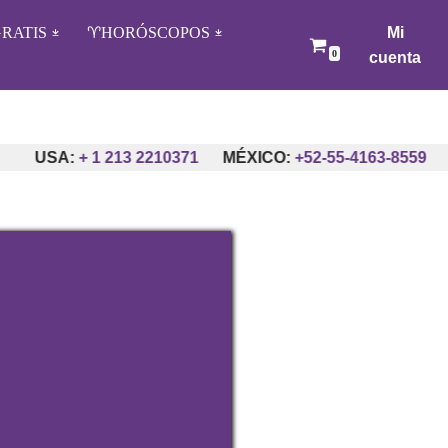
RATIS
♈️HORÓSCOPOS
Mi
0
cuenta
 213 2210371
MÉXICO:
+52-55-4163-8559
ARGENTINA