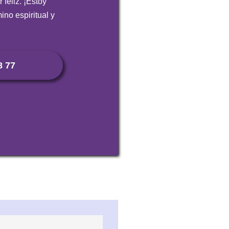
 feliz. ¡Estoy
ino espiritual y
8 77