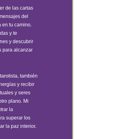
er de las cartas
s mensajes del
a en tu camino.
das y te
ones y descubrir
s para alcanzar
arotista, también
ergías y recibir
tuales y seres
tro plano. Mi
trar la
ra superar los
r la paz interior.