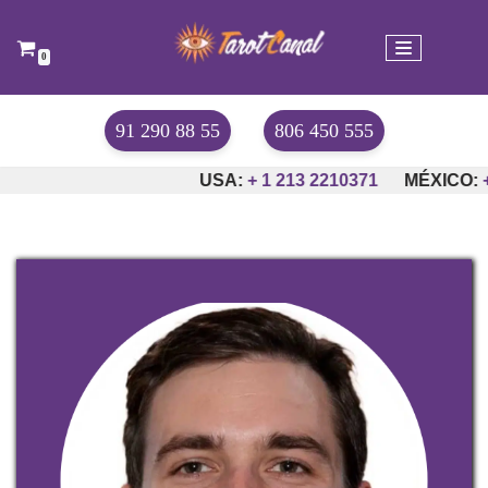
Saltar
0
al
contenido
91 290 88 55
806 450 555
USA:
+ 1 213 2210371
MÉXICO:
+52-