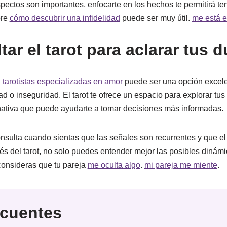
aspectos son importantes, enfocarte en los hechos te permitirá t
bre
cómo descubrir una infidelidad
puede ser muy útil.
me está 
ar el tarot para aclarar tus 
n
tarotistas especializadas en amor
puede ser una opción excelen
ad o inseguridad. El tarot te ofrece un espacio para explorar t
nativa que puede ayudarte a tomar decisiones más informadas.
sulta cuando sientas que las señales son recurrentes y que el 
vés del tarot, no solo puedes entender mejor las posibles dinámi
consideras que tu pareja
me oculta algo
.
mi pareja me miente
.
ecuentes