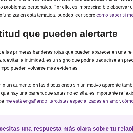
 o problemas personales. Por ello, es imprescindible observar 
ofundizar en esta temática, puedes leer sobre
cómo saber si me 
itud que pueden alertarte
de las primeras banderas rojas que pueden aparecer en una rela
za a evitar la intimidad, es un signo que podría traducirse en p
tiempo pueden volverse más evidentes.
ón o un aumento en las discusiones sin un motivo aparente tamb
 que hay una barrera que antes no existía, es importante reflexi
 de
me está engañando
.
tarotistas especializadas en amor
.
cómo 
cesitas una respuesta más clara sobre tu relac