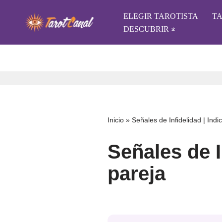
ELEGIR TAROTISTA
T
Saltar
DESCUBRIR
al
contenido
Inicio
»
Señales de Infidelidad | Indi
Señales de I
pareja