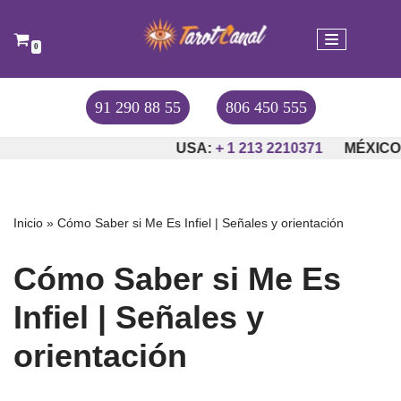
Saltar
0
al
contenido
91 290 88 55
806 450 555
USA:
+ 1 213 2210371
MÉXICO:
+
Inicio
»
Cómo Saber si Me Es Infiel | Señales y orientación
Cómo Saber si Me Es
Infiel | Señales y
orientación