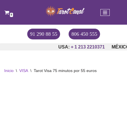
Saltar
0
al
contenido
91 290 88 55
806 450 555
USA:
+ 1 213 2210371
MÉXICO
Inicio
\
VISA
\
Tarot Visa 75 minutos por 55 euros