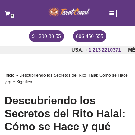
Saltar
0
al
contenido
91 290 88 55
806 450 555
USA:
+ 1 213 2210371
MÉX
Inicio
»
Descubriendo los Secretos del Rito Halal: Cómo se Hace
y qué Significa
Descubriendo los
Secretos del Rito Halal:
Cómo se Hace y qué