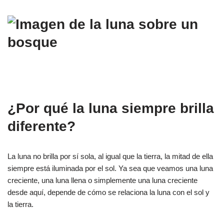
¿Por qué la luna siempre brilla
diferente?
La luna no brilla por sí sola, al igual que la tierra, la mitad de ella
siempre está iluminada por el sol. Ya sea que veamos una luna
creciente, una luna llena o simplemente una luna creciente
desde aquí, depende de cómo se relaciona la luna con el sol y
la tierra.