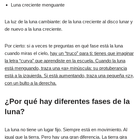
Luna creciente menguante
La luz de la luna cambiante: de la luna creciente al disco lunar y
de nuevo a la luna creciente.
Por cierto: si a veces te preguntas en qué fase está la luna
cuando miras el cielo,
hay un “truco” para ti: tienes que imaginar
la letra “curva” que aprendiste en la escuela. Cuando la luna
está menguando, traza una «a» minúscula: su protuberancia
está a la izquierda. Si está aumentando, traza una pequeña «z»,
con un bulto a la derecha.
¿Por qué hay diferentes fases de la
luna?
La luna no tiene un lugar fijo. Siempre está en movimiento. Al
igual que la tierra. Pero hay una gran diferencia. La tierra gira