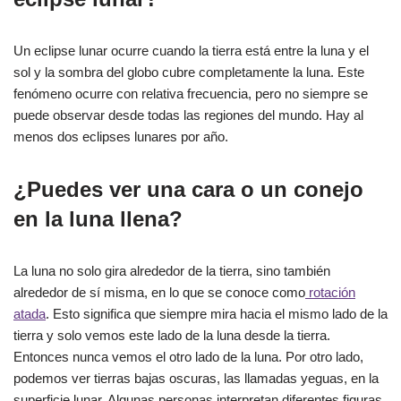
Un eclipse lunar ocurre cuando la tierra está entre la luna y el
sol y la sombra del globo cubre completamente la luna. Este
fenómeno ocurre con relativa frecuencia, pero no siempre se
puede observar desde todas las regiones del mundo. Hay al
menos dos eclipses lunares por año.
¿Puedes ver una cara o un conejo
en la luna llena?
La luna no solo gira alrededor de la tierra, sino también
alrededor de sí misma, en lo que se conoce como
rotación
atada
. Esto significa que siempre mira hacia el mismo lado de la
tierra y solo vemos este lado de la luna desde la tierra.
Entonces nunca vemos el otro lado de la luna. Por otro lado,
podemos ver tierras bajas oscuras, las llamadas yeguas, en la
superficie lunar. Algunas personas interpretan diferentes figuras