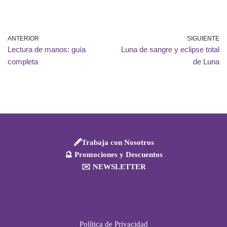
ANTERIOR
SIGUIENTE
Lectura de manos: guía
Luna de sangre y eclipse total
completa
de Luna
🖋️Trabaja con Nosotros
🔮 Promociones y Descuentos
✉️ NEWSLETTER
Política de Privacidad