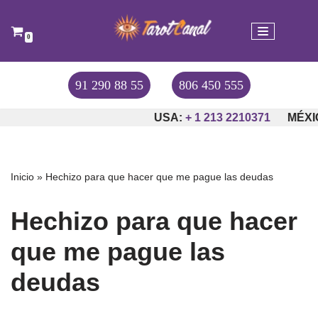
Saltar
0
al
contenido
91 290 88 55
806 450 555
USA:
+ 1 213 2210371
MÉXIC
Inicio
»
Hechizo para que hacer que me pague las deudas
Hechizo para que hacer
que me pague las
deudas