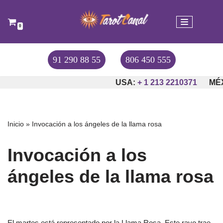
Saltar
0
al
contenido
91 290 88 55
806 450 555
USA:
+ 1 213 2210371
MÉX
Inicio
»
Invocación a los ángeles de la llama rosa
Invocación a los
ángeles de la llama rosa
El martes está representado por la Llama Rosa. Este rayo trae