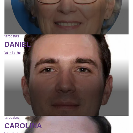
tarotistas
DANIEL
Ver ficha
tarotistas
CAROLINA