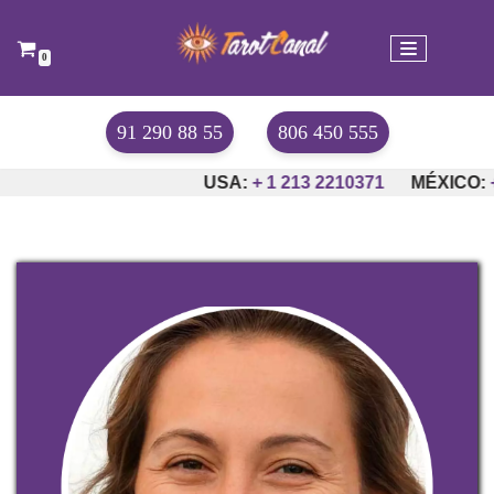
Saltar
0
al
contenido
91 290 88 55
806 450 555
USA:
+ 1 213 2210371
MÉXICO:
+52-