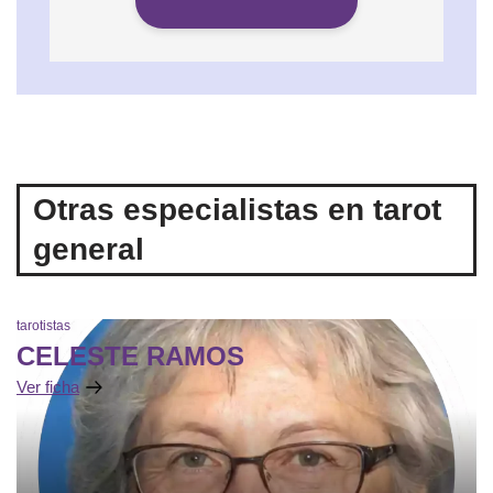
Otras especialistas en tarot
general
tarotistas
CELESTE RAMOS
Ver ficha