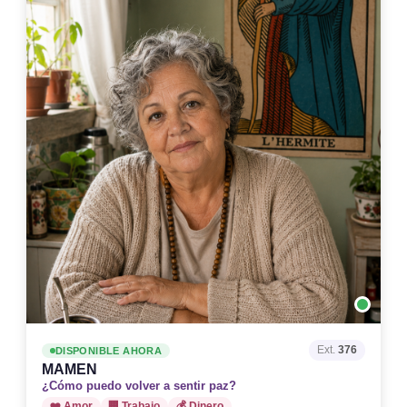
Ext.
376
DISPONIBLE AHORA
MAMEN
¿Cómo puedo volver a sentir paz?
❤️ Amor
🏢 Trabajo
💰 Dinero