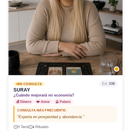
Ext.
336
EN CONSULTA
SURAY
¿Cuándo mejorará mi economía?
💰 Dinero
❤️ Amor
🔮 Futuro
CONSULTA MÁS FRECUENTE:
"Experta en prosperidad y abundancia."
🃏 Tarot
🕯️ Rituales