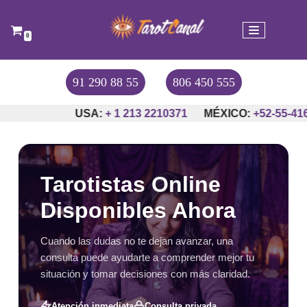
Saltar
0
al
contenido
91 290 88 55
806 450 555
A:
+ 1 213 2210371
MÉXICO:
+52-55-4163-8559
ARGEN
Tarotistas Online
Disponibles Ahora
Cuando las dudas no te dejan avanzar, una
consulta puede ayudarte a comprender mejor tu
situación y tomar decisiones con más claridad.
Atención inmediata
Consulta privada