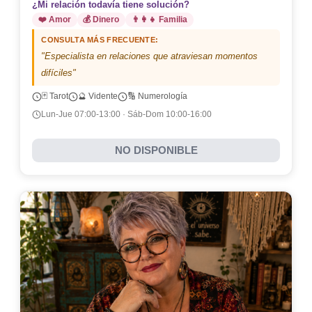
¿Mi relación todavía tiene solución?
❤️ Amor
💰 Dinero
👨‍👩‍👧 Familia
CONSULTA MÁS FRECUENTE:
"Especialista en relaciones que atraviesan momentos
difíciles"
🃏 Tarot
🔮 Vidente
🔢 Numerología
Lun-Jue 07:00-13:00 · Sáb-Dom 10:00-16:00
NO DISPONIBLE