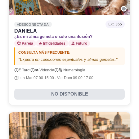
Ext.
355
DESCONECTADA
DANIELA
¿Es mi alma gemela o solo una ilusión?
💞 Pareja
🔥 Infidelidades
🔮 Futuro
CONSULTA MÁS FRECUENTE:
"Experta en conexiones espirituales y almas gemelas."
🃏 Tarot
👁️ Videncia
🔢 Numerología
Lun-Mar 07:00-15:00 · Vie-Dom 09:00-17:00
NO DISPONIBLE