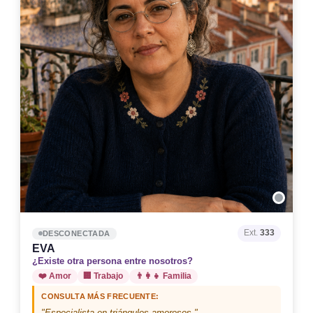
Ext.
333
DESCONECTADA
EVA
¿Existe otra persona entre nosotros?
❤️ Amor
🏢 Trabajo
👨‍👩‍👧 Familia
CONSULTA MÁS FRECUENTE:
"Especialista en triángulos amorosos."