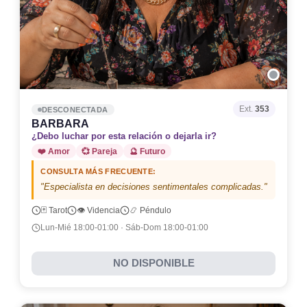
Ext.
353
DESCONECTADA
BARBARA
¿Debo luchar por esta relación o dejarla ir?
❤️ Amor
💞 Pareja
🔮 Futuro
CONSULTA MÁS FRECUENTE:
"Especialista en decisiones sentimentales complicadas."
🃏 Tarot
👁️ Videncia
📿 Péndulo
Lun-Mié 18:00-01:00 · Sáb-Dom 18:00-01:00
NO DISPONIBLE