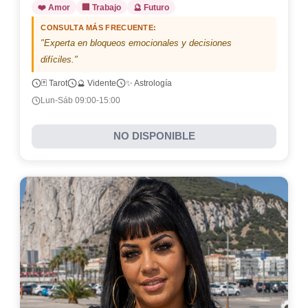
❤️ Amor
🏢 Trabajo
🔮 Futuro
CONSULTA MÁS FRECUENTE:
"Experta en bloqueos emocionales y decisiones
difíciles."
🃏 Tarot
🔮 Vidente
✨ Astrología
Lun-Sáb 09:00-15:00
NO DISPONIBLE