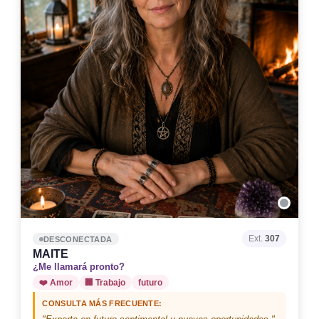
Ext.
307
DESCONECTADA
MAITE
¿Me llamará pronto?
❤️ Amor
🏢 Trabajo
futuro
CONSULTA MÁS FRECUENTE: