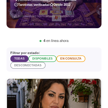
Tarotistas verificadas
Desde 2012
Tu consulta es 100% privada y confidencial
4
en línea ahora
Filtrar por estado:
TODAS
DISPONIBLES
EN CONSULTA
DESCONECTADAS