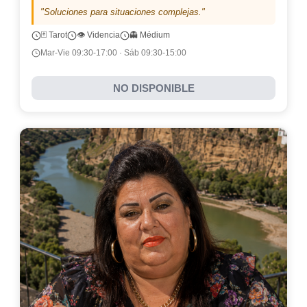
"Soluciones para situaciones complejas."
🃏 Tarot
👁️ Videncia
👻 Médium
Mar-Vie 09:30-17:00 · Sáb 09:30-15:00
NO DISPONIBLE