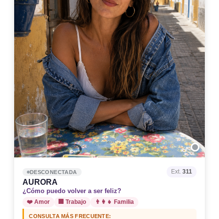
Ext.
311
DESCONECTADA
AURORA
¿Cómo puedo volver a ser feliz?
❤️ Amor
🏢 Trabajo
👨‍👩‍👧 Familia
CONSULTA MÁS FRECUENTE: