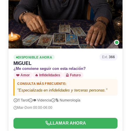
Ext.
366
DISPONIBLE AHORA
MIGUEL
¿Me conviene seguir con esta relación?
❤️ Amor
🔥 Infidelidades
🔮 Futuro
CONSULTA MÁS FRECUENTE:
"Especializada en infidelidades y terceras personas."
🃏 Tarot
👁️ Videncia
🔢 Numerología
Mar-Dom 00:00-06:00
LLAMAR AHORA