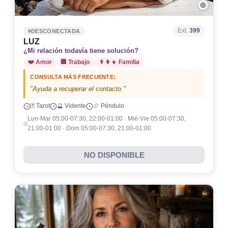
Ext.
399
DESCONECTADA
LUZ
¿Mi relación todavía tiene solución?
❤️ Amor
🏢 Trabajo
👨‍👩‍👧 Familia
CONSULTA MÁS FRECUENTE:
"Ayuda a recuperar el contacto."
🃏 Tarot
🔮 Vidente
📿 Péndulo
Lun-Mar 05:00-07:30, 22:00-01:00 · Mié-Vie 05:00-07:30,
21:00-01:00 · Dom 05:00-07:30, 21:00-01:00
NO DISPONIBLE