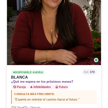
Ext.
370
DISPONIBLE AHORA
BLANCA
¿Qué me espera en los próximos meses?
💞 Pareja
🔥 Infidelidades
🔮 Futuro
CONSULTA MÁS FRECUENTE:
"Experta en orientar el camino hacia el futuro."
🃏 Tarot
✨ Oráculo