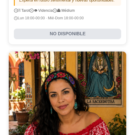
"Experta en futuro sentimental y nuevas oportunidades."
🃏 Tarot
👁️ Videncia
👻 Médium
Lun 18:00-00:00 · Mié-Dom 18:00-00:00
NO DISPONIBLE