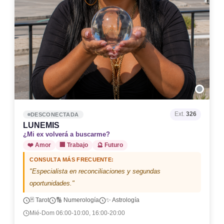
Ext.
326
DESCONECTADA
LUNEMIS
¿Mi ex volverá a buscarme?
❤️ Amor
🏢 Trabajo
🔮 Futuro
CONSULTA MÁS FRECUENTE:
"Especialista en reconciliaciones y segundas
oportunidades."
🃏 Tarot
🔢 Numerología
✨ Astrología
Mié-Dom 06:00-10:00, 16:00-20:00