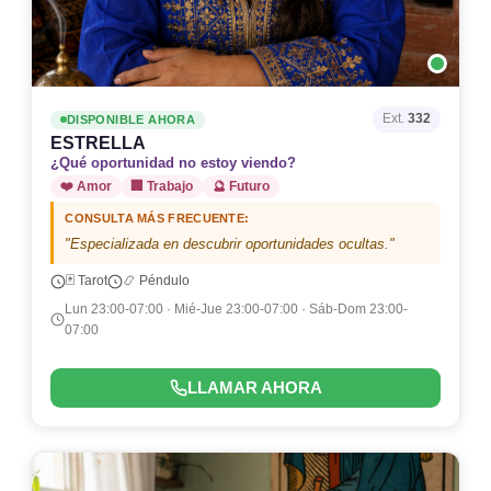
Ext.
332
DISPONIBLE AHORA
ESTRELLA
¿Qué oportunidad no estoy viendo?
❤️ Amor
🏢 Trabajo
🔮 Futuro
CONSULTA MÁS FRECUENTE:
"Especializada en descubrir oportunidades ocultas."
🃏 Tarot
📿 Péndulo
Lun 23:00-07:00 · Mié-Jue 23:00-07:00 · Sáb-Dom 23:00-
07:00
LLAMAR AHORA