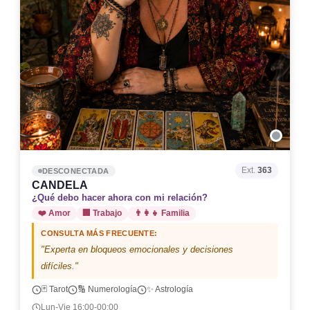
Ext.
363
DESCONECTADA
CANDELA
¿Qué debo hacer ahora con mi relación?
❤️ Amor
🏢 Trabajo
👨‍👩‍👧 Familia
CONSULTA MÁS FRECUENTE:
"Experta en bloqueos emocionales y decisiones
difíciles."
🃏 Tarot
🔢 Numerología
✨ Astrología
Lun-Vie 16:00-00:00