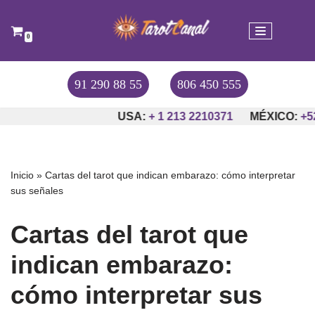
Saltar
0
al
contenido
91 290 88 55
806 450 555
USA:
+ 1 213 2210371
MÉXICO:
+52-55-4
Inicio
»
Cartas del tarot que indican embarazo: cómo interpretar
sus señales
Cartas del tarot que
indican embarazo:
cómo interpretar sus