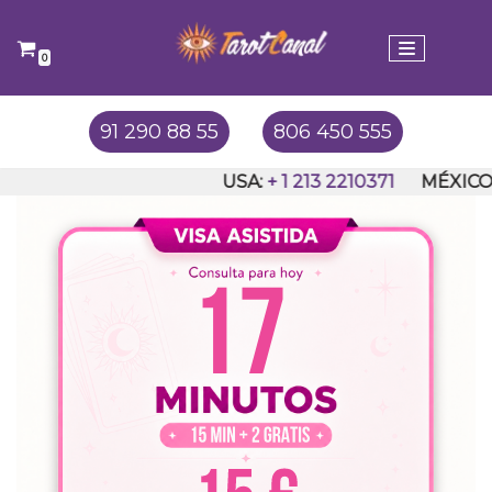
Saltar
0
al
contenido
91 290 88 55
806 450 555
USA:
+ 1 213 2210371
MÉXICO:
+52