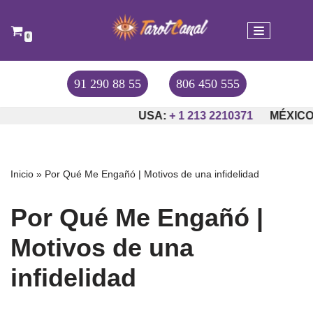
Saltar
0
al
contenido
91 290 88 55
806 450 555
USA:
+ 1 213 2210371
MÉXICO:
+
Inicio
»
Por Qué Me Engañó | Motivos de una infidelidad
Por Qué Me Engañó |
Motivos de una
infidelidad