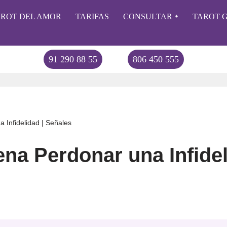
AROT DEL AMOR
TARIFAS
CONSULTAR
TAROT G
91 290 88 55
806 450 555
USA
 Infidelidad | Señales
na Perdonar una Infidel