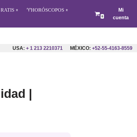
RATIS
♈️HORÓSCOPOS
Mi
0
cuenta
:
+ 1 213 2210371
MÉXICO:
+52-55-4163-8559
ARGENT
idad |