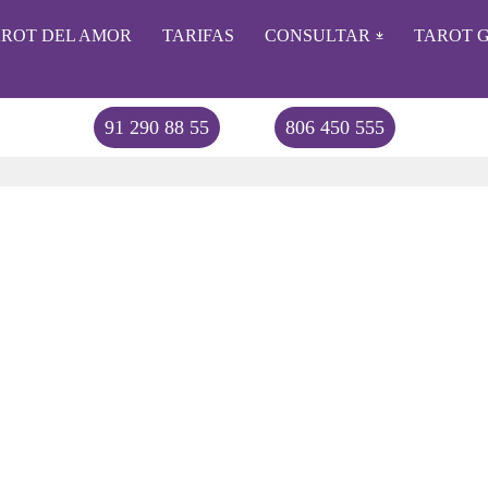
AROT DEL AMOR
TARIFAS
CONSULTAR
TAROT G
91 290 88 55
806 450 555