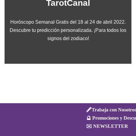
TarotCanal
Horóscopo Semanal Gratis del 18 al 24 de abril 2022.
Descubre tu predicción personalizada. ¡Para todos los
signos del zodiaco!
🖋️Trabaja con Nosotro
🔮 Promociones y Descu
✉️ NEWSLETTER