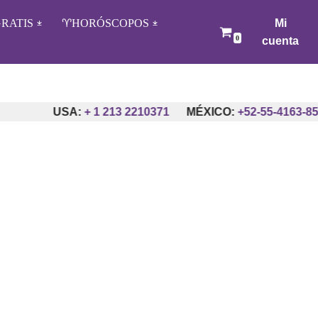
RATIS
♈️HORÓSCOPOS
Mi
0
cuenta
USA:
+ 1 213 2210371
MÉXICO:
+52-55-4163-855