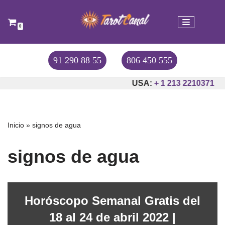
Saltar
0
al
contenido
91 290 88 55
806 450 555
USA:
+ 1 213 2210371
Inicio
»
signos de agua
signos de agua
Horóscopo Semanal Gratis del
18 al 24 de abril 2022 |