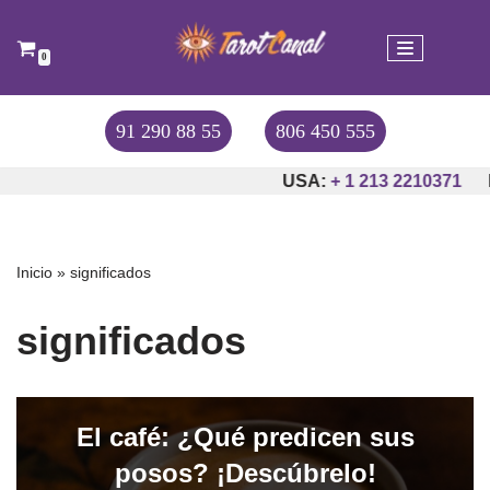
Saltar
0
al
contenido
91 290 88 55
806 450 555
USA:
+ 1 213 2210371
Inicio
»
significados
significados
El café: ¿Qué predicen sus
posos? ¡Descúbrelo!