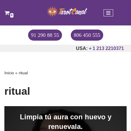
Saltar
0
al
contenido
91 290 88 55
806 450 555
USA:
+ 1 213 2210371
Inicio
»
ritual
ritual
Limpia tú aura con huevo y
renuevala.