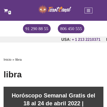
Saltar
0
al
contenido
91 290 88 55
806 450 555
USA:
+ 1 213 2210371
Inicio
»
libra
libra
Horóscopo Semanal Gratis del
18 al 24 de abril 2022 |