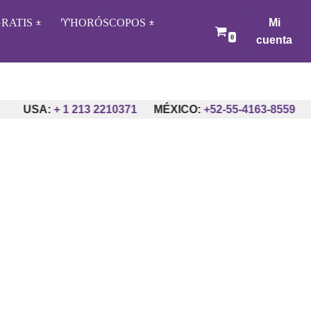
RATIS
♈️HORÓSCOPOS
Mi
0
cuenta
USA:
+ 1 213 2210371
MÉXICO:
+52-55-4163-8559
A