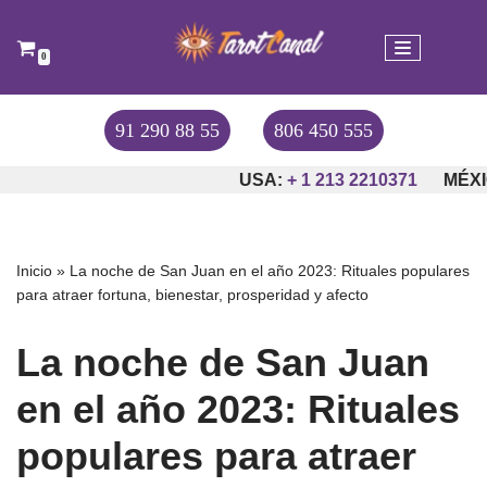
Saltar
0
al
contenido
91 290 88 55
806 450 555
USA:
+ 1 213 2210371
MÉXICO
Inicio
»
La noche de San Juan en el año 2023: Rituales populares
para atraer fortuna, bienestar, prosperidad y afecto
La noche de San Juan
en el año 2023: Rituales
populares para atraer