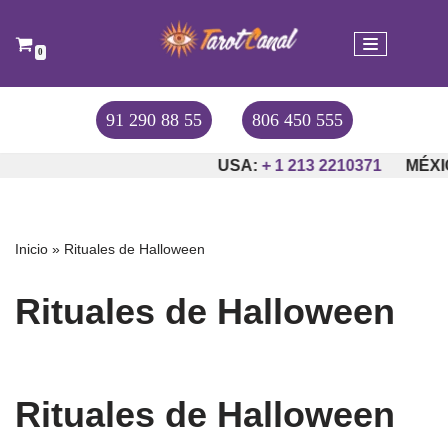
Saltar
0
al
contenido
91 290 88 55
806 450 555
USA:
+ 1 213 2210371
MÉXIC
Inicio
»
Rituales de Halloween
Rituales de Halloween
Rituales de Halloween