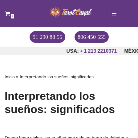
Saltar
0
al
contenido
91 290 88 55
806 450 555
USA:
+ 1 213 2210371
MÉXICO
Inicio
»
Interpretando los sueños: significados
Interpretando los
sueños: significados
Desde hace siglos, los sueños han sido un tema de debate; a