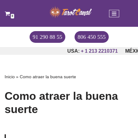
Saltar
0
al
contenido
91 290 88 55
806 450 555
USA:
+ 1 213 2210371
MÉXIC
Inicio
»
Como atraer la buena suerte
Como atraer la buena
suerte