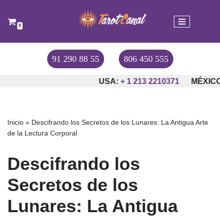
Saltar
0
al
contenido
91 290 88 55
806 450 555
USA:
+ 1 213 2210371
MÉXICO:
+5
Inicio
»
Descifrando los Secretos de los Lunares: La Antigua Arte
de la Lectura Corporal
Descifrando los
Secretos de los
Lunares: La Antigua