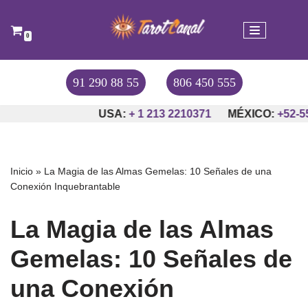
Saltar
0
al
contenido
91 290 88 55
806 450 555
USA:
+ 1 213 2210371
MÉXICO:
+52-55-416
Inicio
»
La Magia de las Almas Gemelas: 10 Señales de una
Conexión Inquebrantable
La Magia de las Almas
Gemelas: 10 Señales de
una Conexión