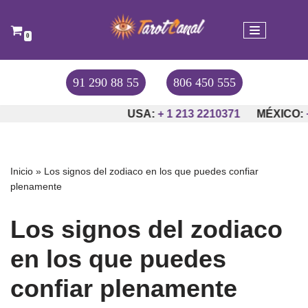
Saltar
0
al
contenido
91 290 88 55
806 450 555
USA:
+ 1 213 2210371
MÉXICO:
+52-
Inicio
»
Los signos del zodiaco en los que puedes confiar
plenamente
Los signos del zodiaco
en los que puedes
confiar plenamente